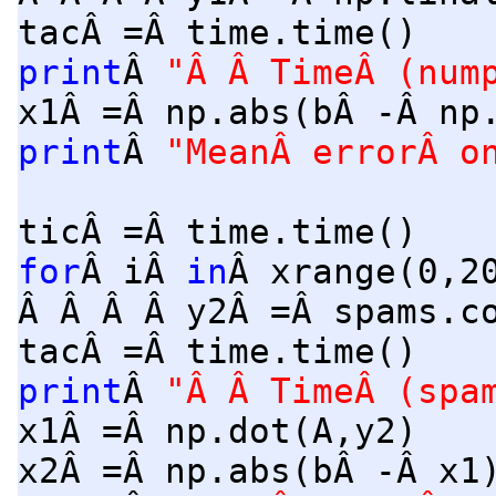
tacÂ =Â time.time()
print
Â
"Â Â TimeÂ (num
x1Â =Â np.abs(bÂ -Â np
print
Â
"MeanÂ errorÂ o
ticÂ =Â time.time()
for
Â iÂ
in
Â xrange(0,2
Â Â Â Â y2Â =Â spams.c
tacÂ =Â time.time()
print
Â
"Â Â TimeÂ (spa
x1Â =Â np.dot(A,y2)
x2Â =Â np.abs(bÂ -Â x1