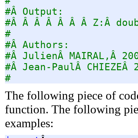
#
#Â Output:
#Â Â Â Â Â Â Â Z:Â dou
#
#Â Authors:
#Â JulienÂ MAIRAL,Â 20
#Â Jean-PaulÂ CHIEZEÂ 
#
The following piece of code
function. The following pi
examples: