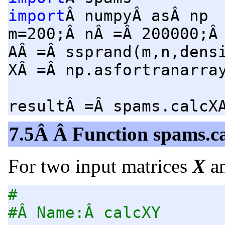
import
Â numpyÂ asÂ np
m=200;Â nÂ =Â 200000;Â
AÂ =Â ssprand(m,n,dens
XÂ =Â np.asfortranarra
resultÂ =Â spams.calcX
7.5Â Â Function spams.c
For two input matrices
X
a
#
#Â Name:Â calcXY