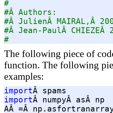
#
#Â Authors:
#Â JulienÂ MAIRAL,Â 20
#Â Jean-PaulÂ CHIEZEÂ 
#
The following piece of code
function. The following pi
examples:
import
Â spams
import
Â numpyÂ asÂ np
AÂ =Â np.asfortranarra