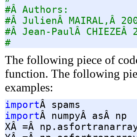
#Â Authors:
#Â JulienÂ MAIRAL,Â 20
#Â Jean-PaulÂ CHIEZEÂ 
#
The following piece of code
function. The following pi
examples:
import
Â spams
import
Â numpyÂ asÂ np
XÂ =Â np.asfortranarra