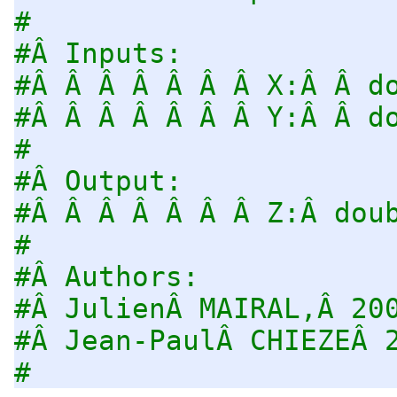
#
#Â Inputs:
#Â Â Â Â Â Â Â X:Â Â d
#Â Â Â Â Â Â Â Y:Â Â d
#
#Â Output:
#Â Â Â Â Â Â Â Z:Â dou
#
#Â Authors:
#Â JulienÂ MAIRAL,Â 20
#Â Jean-PaulÂ CHIEZEÂ 
#