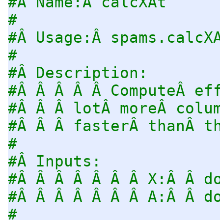
#Â Name:Â calcXAt
#
#Â Usage:Â spams.calcX
#
#Â Description:
#Â Â Â Â Â ComputeÂ ef
#Â Â Â lotÂ moreÂ colu
#Â Â Â fasterÂ thanÂ t
#
#Â Inputs:
#Â Â Â Â Â Â Â X:Â Â d
#Â Â Â Â Â Â Â A:Â Â d
#