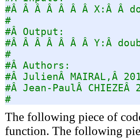
#Â Â Â Â Â Â Â X:Â Â d
#
#Â Output:
#Â Â Â Â Â Â Â Y:Â dou
#
#Â Authors:
#Â JulienÂ MAIRAL,Â 20
#Â Jean-PaulÂ CHIEZEÂ 
#
The following piece of code
function. The following pi