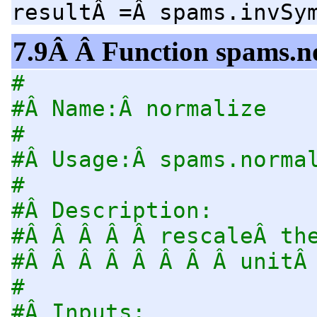
resultÂ =Â spams.invSy
7.9Â Â Function spams.n
#
#Â Name:Â normalize
#
#Â Usage:Â spams.norma
#
#Â Description:
#Â Â Â Â Â rescaleÂ th
#Â Â Â Â Â Â Â Â unitÂ
#
#Â Inputs: