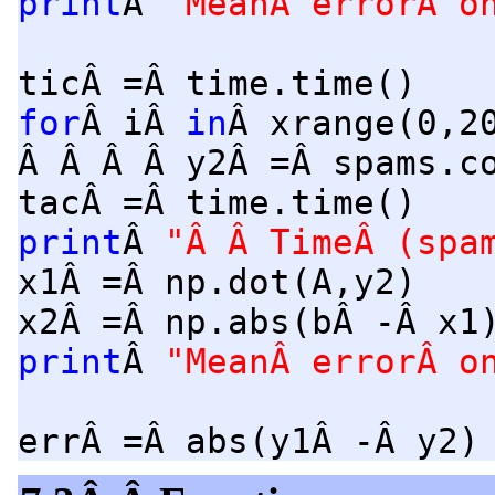
print
Â
"MeanÂ errorÂ o
ticÂ =Â time.time()
for
Â iÂ
in
Â xrange(0,2
Â Â Â Â y2Â =Â spams.c
tacÂ =Â time.time()
print
Â
"Â Â TimeÂ (spa
x1Â =Â np.dot(A,y2)
x2Â =Â np.abs(bÂ -Â x1
print
Â
"MeanÂ errorÂ o
errÂ =Â abs(y1Â -Â y2)