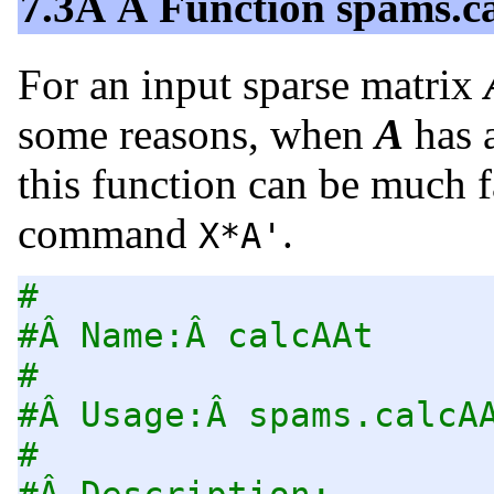
7.3Â Â Function spams.c
For an input sparse matrix
some reasons, when
A
has 
this function can be much f
command
.
X*A'
#
#Â Name:Â calcAAt
#
#Â Usage:Â spams.calcA
#