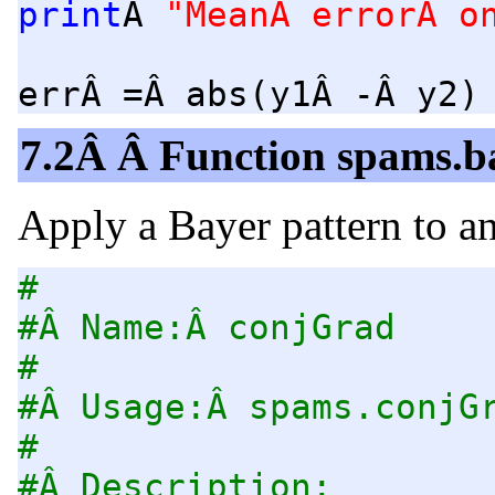
print
Â
"MeanÂ errorÂ o
errÂ =Â abs(y1Â -Â y2)
7.2Â Â Function spams.b
Apply a Bayer pattern to a
#
#Â Name:Â conjGrad
#
#Â Usage:Â spams.conjG
#
#Â Description: