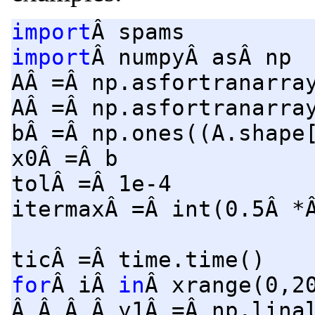
import
Â spams
import
Â numpyÂ asÂ np
AÂ =Â np.asfortranarra
AÂ =Â np.asfortranarra
bÂ =Â np.ones((A.shape
x0Â =Â b
tolÂ =Â 1e-4
itermaxÂ =Â int(0.5Â *
ticÂ =Â time.time()
for
Â iÂ
in
Â xrange(0,2
Â Â Â Â y1Â =Â np.lina