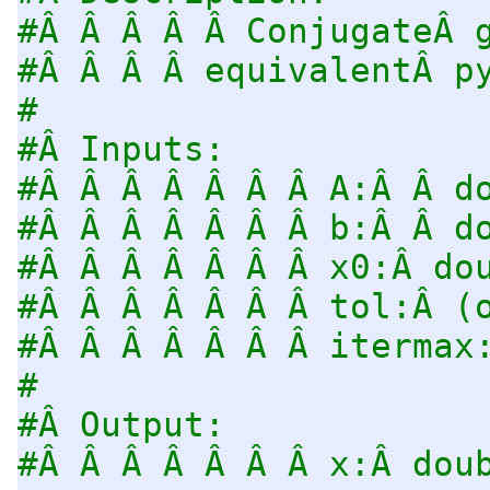
#Â Â Â Â Â ConjugateÂ 
#Â Â Â Â equivalentÂ p
#
#Â Inputs:
#Â Â Â Â Â Â Â A:Â Â d
#Â Â Â Â Â Â Â b:Â Â d
#Â Â Â Â Â Â Â x0:Â do
#Â Â Â Â Â Â Â tol:Â (
#Â Â Â Â Â Â Â itermax
#
#Â Output:
#Â Â Â Â Â Â Â x:Â dou