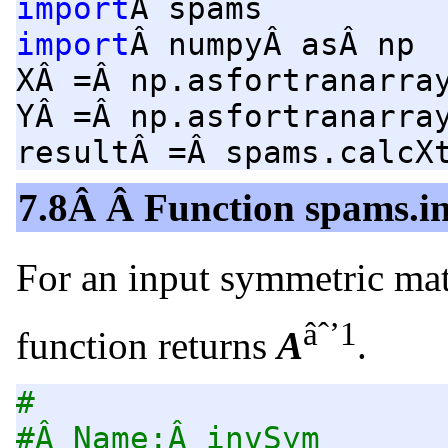
import
Â spams
import
Â numpyÂ asÂ np
XÂ =Â np.asfortranarra
YÂ =Â np.asfortranarra
resultÂ =Â spams.calcX
7.8Â Â Function spams.
For an input symmetric ma
âˆ’1
function returns
A
.
#
#Â Name:Â invSym