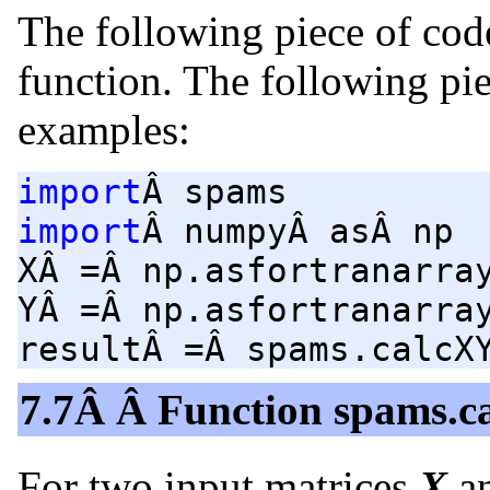
The following piece of code
function. The following pi
examples:
import
Â spams
import
Â numpyÂ asÂ np
XÂ =Â np.asfortranarra
YÂ =Â np.asfortranarra
resultÂ =Â spams.calcX
7.7Â Â Function spams.c
For two input matrices
X
a