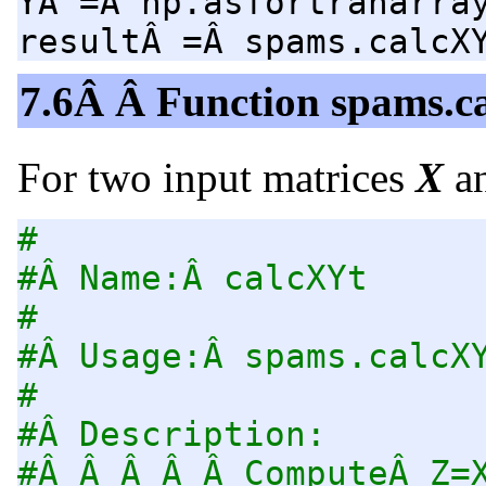
YÂ =Â np.asfortranarra
resultÂ =Â spams.calcX
7.6Â Â Function spams.c
For two input matrices
X
a
#
#Â Name:Â calcXYt
#
#Â Usage:Â spams.calcX
#
#Â Description:
#Â Â Â Â Â ComputeÂ Z=