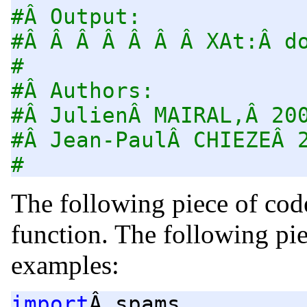
#Â Output:
#Â Â Â Â Â Â Â XAt:Â d
#
#Â Authors:
#Â JulienÂ MAIRAL,Â 20
#Â Jean-PaulÂ CHIEZEÂ 
#
The following piece of code
function. The following pi
examples:
import
Â spams