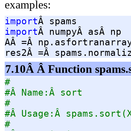
examples:
import
Â spams
import
Â numpyÂ asÂ np
AÂ =Â np.asfortranarra
res2Â =Â spams.normali
7.10Â Â Function spams.
#
#Â Name:Â sort
#
#Â Usage:Â spams.sort(
#