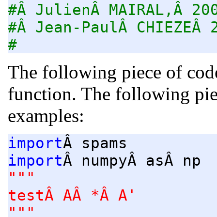
#Â JulienÂ MAIRAL,Â 20
#Â Jean-PaulÂ CHIEZEÂ 
#
The following piece of code
function. The following pi
examples:
import
Â spams
import
Â numpyÂ asÂ np
"""
testÂ AÂ *Â A'
"""