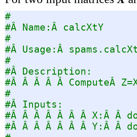
#
#Â Name:Â calcXtY
#
#Â Usage:Â spams.calcX
#
#Â Description:
#Â Â Â Â Â ComputeÂ Z=
#
#Â Inputs:
#Â Â Â Â Â Â Â X:Â Â d
#Â Â Â Â Â Â Â Y:Â Â d