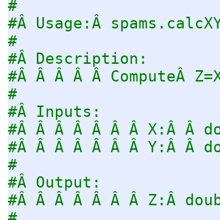
#
#Â Usage:Â spams.calcX
#
#Â Description:
#Â Â Â Â Â ComputeÂ Z=
#
#Â Inputs:
#Â Â Â Â Â Â Â X:Â Â d
#Â Â Â Â Â Â Â Y:Â Â d
#
#Â Output:
#Â Â Â Â Â Â Â Z:Â dou
#