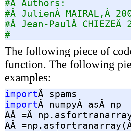
#Â Authors:
#Â JulienÂ MAIRAL,Â 20
#Â Jean-PaulÂ CHIEZEÂ 
#
The following piece of code
function. The following pi
examples:
import
Â spams
import
Â numpyÂ asÂ np
AÂ =Â np.asfortranarra
AÂ =np.asfortranarray(