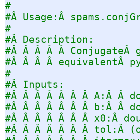
#
#Â Usage:Â spams.conjG
#
#Â Description:
#Â Â Â Â Â ConjugateÂ 
#Â Â Â Â equivalentÂ p
#
#Â Inputs:
#Â Â Â Â Â Â Â A:Â Â d
#Â Â Â Â Â Â Â b:Â Â d
#Â Â Â Â Â Â Â x0:Â do
#Â Â Â Â Â Â Â tol:Â (