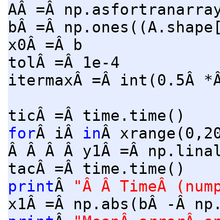
AÂ =Â np.asfortranarra
bÂ =Â np.ones((A.shape
x0Â =Â b
tolÂ =Â 1e-4
itermaxÂ =Â int(0.5Â *
ticÂ =Â time.time()
for
Â iÂ
in
Â xrange(0,2
Â Â Â Â y1Â =Â np.lina
tacÂ =Â time.time()
print
Â
"Â Â TimeÂ (num
x1Â =Â np.abs(bÂ -Â np