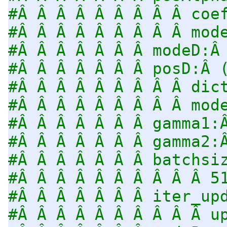
#Â Â Â Â Â Â Â Â Â coe
#Â Â Â Â Â Â Â Â Â mod
#Â Â Â Â Â Â Â modeD:Â
#Â Â Â Â Â Â Â posD:Â 
#Â Â Â Â Â Â Â Â Â dic
#Â Â Â Â Â Â Â Â Â mod
#Â Â Â Â Â Â Â gamma1:
#Â Â Â Â Â Â Â gamma2:
#Â Â Â Â Â Â Â batchsi
#Â Â Â Â Â Â Â Â Â Â 5
#Â Â Â Â Â Â Â iter_up
#Â Â Â Â Â Â Â Â Â Â u