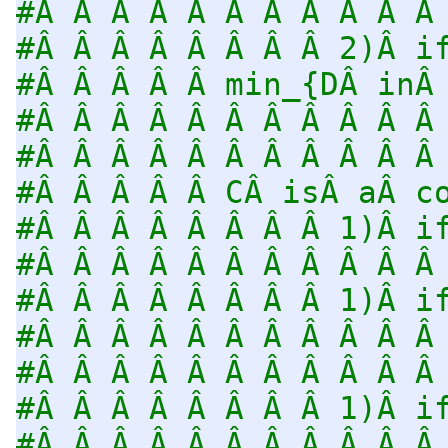
#Â Â Â Â Â Â Â Â Â Â Â
#Â Â Â Â Â Â Â Â 2)Â i
#Â Â Â Â Â min_{DÂ inÂ
#Â Â Â Â Â Â Â Â Â Â Â
#Â Â Â Â Â Â Â Â Â Â Â
#Â Â Â Â Â CÂ isÂ aÂ c
#Â Â Â Â Â Â Â Â 1)Â i
#Â Â Â Â Â Â Â Â Â Â Â
#Â Â Â Â Â Â Â Â 1)Â i
#Â Â Â Â Â Â Â Â Â Â Â
#Â Â Â Â Â Â Â Â Â Â Â
#Â Â Â Â Â Â Â Â 1)Â i
#Â Â Â Â Â Â Â Â Â Â Â