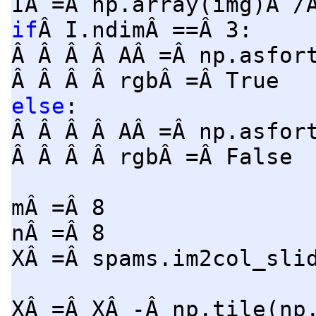
IÂ =Â np.array(img)Â /
if
Â I.ndimÂ ==Â 3:
Â Â Â Â AÂ =Â np.asfor
Â Â Â Â rgbÂ =Â True
else
:
Â Â Â Â AÂ =Â np.asfor
Â Â Â Â rgbÂ =Â False
mÂ =Â 8
nÂ =Â 8
XÂ =Â spams.im2col_sli
XÂ =Â XÂ -Â np.tile(np