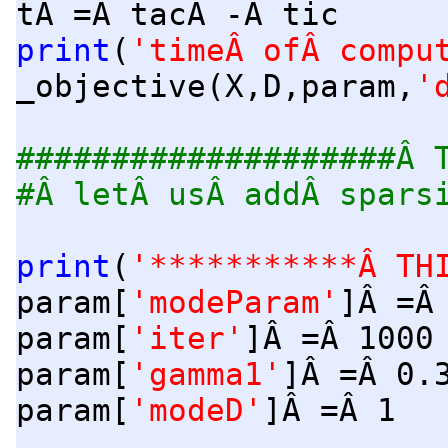
tÂ =Â tacÂ -Â tic
print
(
'timeÂ ofÂ compu
_objective(X,D,param,
'
####################Â 
#Â letÂ usÂ addÂ spars
print
(
'***********Â TH
param[
'modeParam'
]Â =Â
param[
'iter'
]Â =Â 1000
param[
'gamma1'
]Â =Â 0.
param[
'modeD'
]Â =Â 1