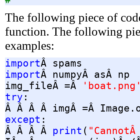
The following piece of code
function. The following pi
examples:
import
Â spams
import
Â numpyÂ asÂ np
img_fileÂ =Â
'boat.png
try
:
Â Â Â Â imgÂ =Â Image.
except
:
Â Â Â Â
print
(
"CannotÂ