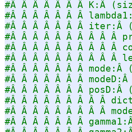
#Â Â Â Â Â Â Â K:Â (si
#Â Â Â Â Â Â Â lambda1
#Â Â Â Â Â Â Â iter:Â 
#Â Â Â Â Â Â Â Â Â Â p
#Â Â Â Â Â Â Â Â Â Â c
#Â Â Â Â Â Â Â Â Â Â l
#Â Â Â Â Â Â Â mode:Â 
#Â Â Â Â Â Â Â modeD:Â
#Â Â Â Â Â Â Â posD:Â 
#Â Â Â Â Â Â Â Â Â dic
#Â Â Â Â Â Â Â Â Â mod
#Â Â Â Â Â Â Â gamma1:
#Â Â Â Â Â Â Â gamma2: