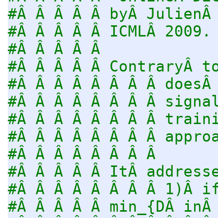
#Â Â Â Â Â byÂ JulienÂ
#Â Â Â Â Â ICMLÂ 2009.
#Â Â Â Â Â
#Â Â Â Â Â ContraryÂ t
#Â Â Â Â Â Â Â Â doesÂ
#Â Â Â Â Â Â Â Â signa
#Â Â Â Â Â Â Â Â train
#Â Â Â Â Â Â Â Â appro
#Â Â Â Â Â Â Â Â
#Â Â Â Â Â ItÂ address
#Â Â Â Â Â Â Â Â 1)Â i
#Â Â Â Â Â min_{DÂ inÂ