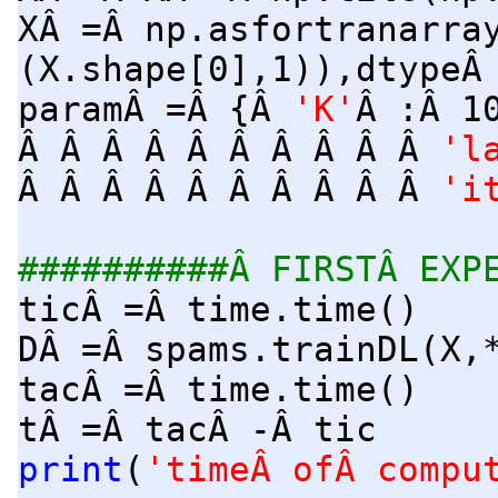
XÂ =Â np.asfortranarra
(X.shape[0],1)),dtypeÂ
paramÂ =Â {Â
'K'
Â :Â 1
Â Â Â Â Â Â Â Â Â Â
'l
Â Â Â Â Â Â Â Â Â Â
'i
##########Â FIRSTÂ EXP
ticÂ =Â time.time()
DÂ =Â spams.trainDL(X,
tacÂ =Â time.time()
tÂ =Â tacÂ -Â tic
print
(
'timeÂ ofÂ compu