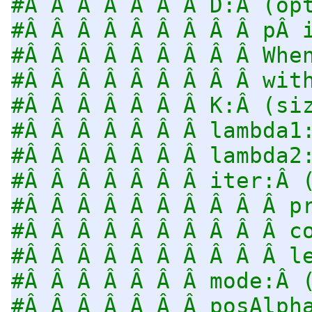
#Â Â Â Â Â Â Â D:Â (op
#Â Â Â Â Â Â Â Â Â pÂ 
#Â Â Â Â Â Â Â Â Â Whe
#Â Â Â Â Â Â Â Â Â wit
#Â Â Â Â Â Â Â K:Â (si
#Â Â Â Â Â Â Â lambda1
#Â Â Â Â Â Â Â lambda2
#Â Â Â Â Â Â Â iter:Â 
#Â Â Â Â Â Â Â Â Â Â p
#Â Â Â Â Â Â Â Â Â Â c
#Â Â Â Â Â Â Â Â Â Â l
#Â Â Â Â Â Â Â mode:Â 
#Â Â Â Â Â Â Â posAlph