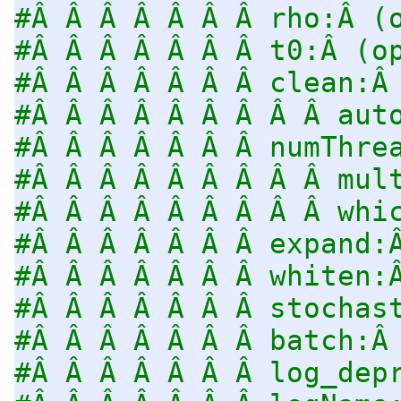
#Â Â Â Â Â Â Â rho:Â (
#Â Â Â Â Â Â Â t0:Â (o
#Â Â Â Â Â Â Â clean:Â
#Â Â Â Â Â Â Â Â Â aut
#Â Â Â Â Â Â Â numThre
#Â Â Â Â Â Â Â Â Â mul
#Â Â Â Â Â Â Â Â Â whi
#Â Â Â Â Â Â Â expand:
#Â Â Â Â Â Â Â whiten:
#Â Â Â Â Â Â Â stochas
#Â Â Â Â Â Â Â batch:Â
#Â Â Â Â Â Â Â log_dep