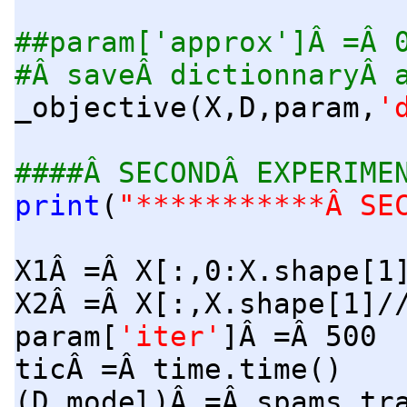
##param['approx']Â =Â 
#Â saveÂ dictionnaryÂ 
_objective(X,D,param,
'
####Â SECONDÂ EXPERIME
print
(
"***********Â SE
X1Â =Â X[:,0:X.shape[1
X2Â =Â X[:,X.shape[1]/
param[
'iter'
]Â =Â 500
ticÂ =Â time.time()
(D,model)Â =Â spams.tr