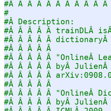
#Â Â Â Â Â Â Â Â Â Â Â
#
#Â Description:
#Â Â Â Â Â trainDLÂ is
#Â Â Â Â Â dictionaryÂ
#Â Â Â Â Â
#Â Â Â Â Â "OnlineÂ Le
#Â Â Â Â Â byÂ JulienÂ
#Â Â Â Â Â arXiv:0908.
#Â Â Â Â Â
#Â Â Â Â Â "OnlineÂ Di
#Â Â Â Â Â byÂ JulienÂ
#Â Â Â Â Â ICMLÂ 2009.