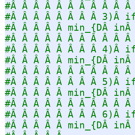
#Â Â Â Â Â Â Â Â Â Â Â
#Â Â Â Â Â Â Â Â 3)Â i
#Â Â Â Â Â min_{DÂ inÂ
#Â Â Â Â Â Â Â Â Â Â Â
#Â Â Â Â Â Â Â Â 4)Â i
#Â Â Â Â Â min_{DÂ inÂ
#Â Â Â Â Â Â Â Â Â Â Â
#Â Â Â Â Â Â Â Â 5)Â i
#Â Â Â Â Â min_{DÂ inÂ
#Â Â Â Â Â Â Â Â Â Â Â
#Â Â Â Â Â Â Â Â 6)Â i
#Â Â Â Â Â min_{DÂ inÂ