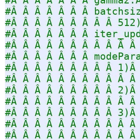
#Â Â Â Â Â Â Â batchsi
#Â Â Â Â Â Â Â Â Â 512
#Â Â Â Â Â Â Â iter_up
#Â Â Â Â Â Â Â Â Â Â Â
#Â Â Â Â Â Â Â modePar
#Â Â Â Â Â Â Â Â Â 1)Â
#Â Â Â Â Â Â Â Â Â Â Â
#Â Â Â Â Â Â Â Â Â 2)Â
#Â Â Â Â Â Â Â Â Â Â Â
#Â Â Â Â Â Â Â Â Â 3)Â
#Â Â Â Â Â Â Â Â Â Â Â
#Â Â Â Â Â Â Â Â Â Â Â