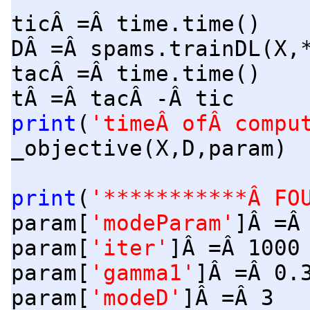
ticÂ =Â time.time()
DÂ =Â spams.trainDL(X,
tacÂ =Â time.time()
tÂ =Â tacÂ -Â tic
print
(
'timeÂ ofÂ compu
_objective(X,D,param)
print
(
'***********Â FO
param[
'modeParam'
]Â =Â
param[
'iter'
]Â =Â 1000
param[
'gamma1'
]Â =Â 0.
param[
'modeD'
]Â =Â 3