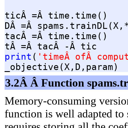
ticÂ =Â time.time()
DÂ =Â spams.trainDL(X,
tacÂ =Â time.time()
tÂ =Â tacÂ -Â tic
print
(
'timeÂ ofÂ compu
_objective(X,D,param)
3.2Â Â Function spams.
Memory-consuming version
function is well adapted to
requires storing all the coef