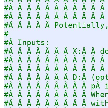
#Â Â Â Â Â Â Â Â Â Â Â
#Â Â Â Â Â Â Â Â Â Â Â
#Â Â Â Â Â Potentially
#
#Â Inputs:
#Â Â Â Â Â Â Â X:Â Â d
#Â Â Â Â Â Â Â Â Â Â Â
#Â Â Â Â Â Â Â Â Â Â Â
#Â Â Â Â Â Â Â D:Â (op
#Â Â Â Â Â Â Â Â Â pÂ 
#Â Â Â Â Â Â Â Â Â Whe
#Â Â Â Â Â Â Â Â Â wit