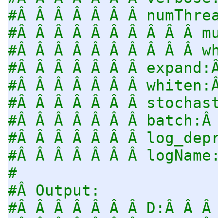
#Â Â Â Â Â Â Â numThre
#Â Â Â Â Â Â Â Â Â Â m
#Â Â Â Â Â Â Â Â Â Â w
#Â Â Â Â Â Â Â expand:
#Â Â Â Â Â Â Â whiten:
#Â Â Â Â Â Â Â stochas
#Â Â Â Â Â Â Â batch:Â
#Â Â Â Â Â Â Â log_dep
#Â Â Â Â Â Â Â logName
#
#Â Output:
#Â Â Â Â Â Â Â D:Â Â Â