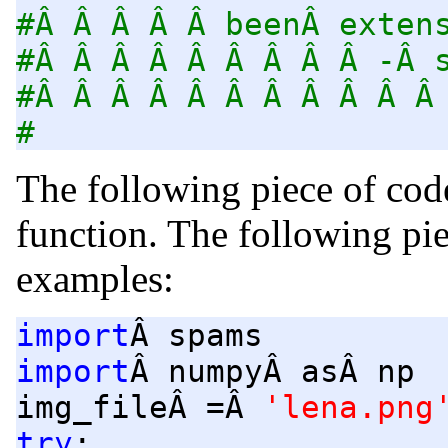
#Â Â Â Â Â beenÂ exten
#Â Â Â Â Â Â Â Â Â -Â 
#Â Â Â Â Â Â Â Â Â Â Â
#
The following piece of code
function. The following pi
examples:
import
Â spams
import
Â numpyÂ asÂ np
img_fileÂ =Â
'lena.png
try
: