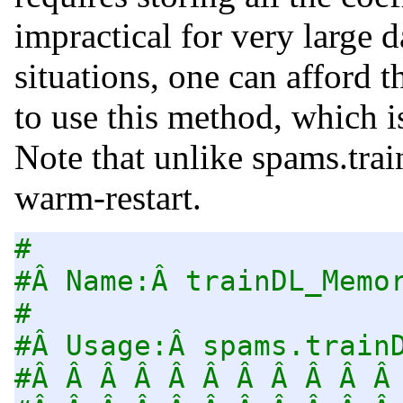
impractical for very large 
situations, one can afford t
to use this method, which i
Note that unlike spams.trai
warm-restart.
#
#Â Name:Â trainDL_Memo
#
#Â Usage:Â spams.train
#Â Â Â Â Â Â Â Â Â Â Â