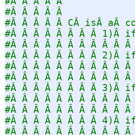
#Â Â Â Â Â
#Â Â Â Â Â
#Â Â Â Â Â CÂ isÂ aÂ c
#Â Â Â Â Â Â Â Â 1)Â i
#Â Â Â Â Â Â Â Â Â Â Â
#Â Â Â Â Â Â Â Â 2)Â i
#Â Â Â Â Â Â Â Â Â Â Â
#Â Â Â Â Â Â Â Â Â Â Â
#Â Â Â Â Â Â Â Â 3)Â i
#Â Â Â Â Â Â Â Â Â Â Â
#Â Â Â Â Â Â Â Â Â Â Â
#Â Â Â Â Â Â Â Â 4)Â i
#Â Â Â Â Â Â Â Â Â Â Â