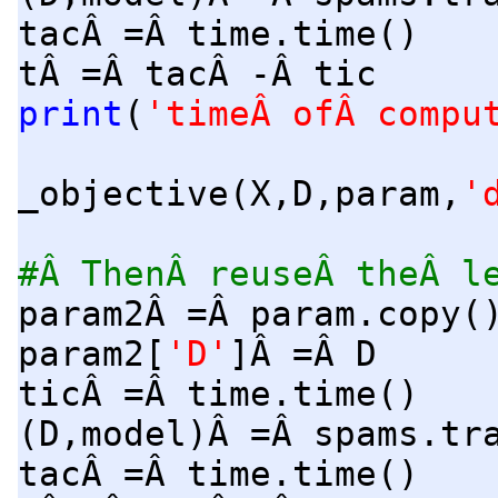
tacÂ =Â time.time()
tÂ =Â tacÂ -Â tic
print
(
'timeÂ ofÂ compu
_objective(X,D,param,
'
#Â ThenÂ reuseÂ theÂ l
param2Â =Â param.copy(
param2[
'D'
]Â =Â D
ticÂ =Â time.time()
(D,model)Â =Â spams.tr
tacÂ =Â time.time()