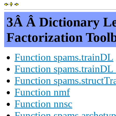
3Â Â Dictionary L
Factorization Tool
Function spams.trainDL
Function spams.trainD
Function spams.structT
Function nmf
Function nnsc
Function spams.archetyp