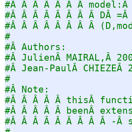
#Â Â Â Â Â Â Â model:Â
#Â Â Â Â Â Â Â Â DÂ =Â
#Â Â Â Â Â Â Â Â (D,mo
#
#Â Authors:
#Â JulienÂ MAIRAL,Â 20
#Â Jean-PaulÂ CHIEZEÂ 
#
#Â Note:
#Â Â Â Â Â thisÂ funct
#Â Â Â Â Â beenÂ exten
#Â Â Â Â Â Â Â Â Â -Â 
#