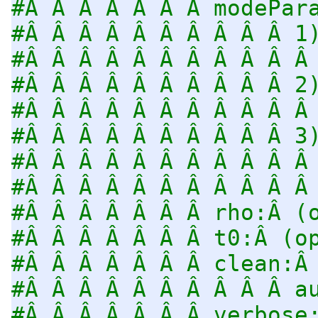
#Â Â Â Â Â Â Â modePar
#Â Â Â Â Â Â Â Â Â Â 1
#Â Â Â Â Â Â Â Â Â Â Â
#Â Â Â Â Â Â Â Â Â Â 2
#Â Â Â Â Â Â Â Â Â Â Â
#Â Â Â Â Â Â Â Â Â Â 3
#Â Â Â Â Â Â Â Â Â Â Â
#Â Â Â Â Â Â Â Â Â Â Â
#Â Â Â Â Â Â Â rho:Â (
#Â Â Â Â Â Â Â t0:Â (o
#Â Â Â Â Â Â Â clean:Â
#Â Â Â Â Â Â Â Â Â Â a
#Â Â Â Â Â Â Â verbose