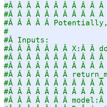
#Â Â Â Â Â Â Â Â Â Â Â
#Â Â Â Â Â Â Â Â Â Â Â
#Â Â Â Â Â Potentially
#
#Â Inputs:
#Â Â Â Â Â Â Â X:Â Â d
#Â Â Â Â Â Â Â Â Â Â Â
#Â Â Â Â Â Â Â Â Â Â Â
#Â Â Â Â Â Â Â return_
#Â Â Â Â Â Â Â Â Â Â Â
#Â Â Â Â Â Â Â Â Â Â Â
#Â Â Â Â Â Â Â model:Â