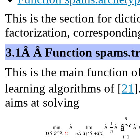
This is the section for dict
factorization, correspondin
3.1Â Â Function spams.t
This is the main function o
learning algorithms of [
21
]
aims at solving
n
1
âˆ‘
min
Â
lim
Â
Â
Â
n
D
Â âˆˆÂ
C
n
Â â†’Â +âˆž
i
=1