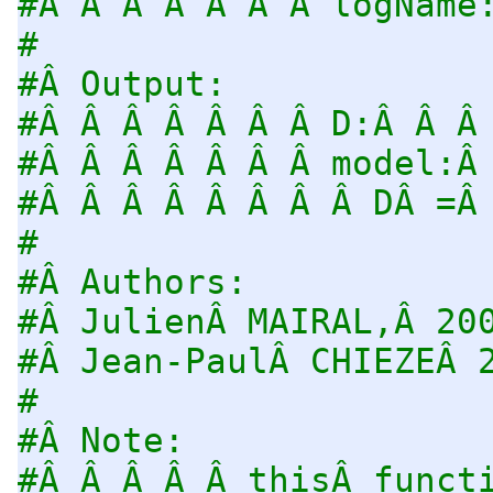
#Â Â Â Â Â Â Â logName
#
#Â Output:
#Â Â Â Â Â Â Â D:Â Â Â
#Â Â Â Â Â Â Â model:Â
#Â Â Â Â Â Â Â Â DÂ =Â
#
#Â Authors:
#Â JulienÂ MAIRAL,Â 20
#Â Jean-PaulÂ CHIEZEÂ 
#
#Â Note:
#Â Â Â Â Â thisÂ funct